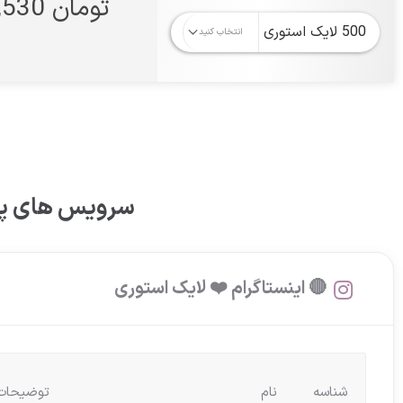
تومان 58,530
سرویس های پر 
🔴 اینستاگرام ❤️ لایک استوری
شناسه
نام
توضیحات