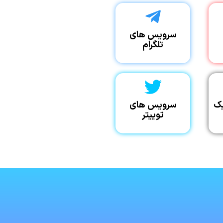
سرویس های
تلگرام
ک
سرویس های
توییتر