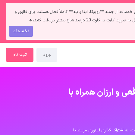
**فالوور و لایک ایرانی** به‌دلیل قطعی اینترنت داخل ایران سرعت انجامشون روزی حدود ۲ کا هستش. سایر خدمات، از جمله **روبیکا، ایتا و بله** کاملاً فعال هستند. برای فالوور و
تخفیفات
ورود
ثبت نام
عی و ارزان همراه با
، به اشتراک‌ گذاری استوری‌ مرتبط با