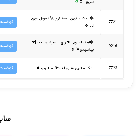
سریع ] ⛔
♻
🔴 لایک استوری اینستاگرام 🚀 تحویل فوری
توضیحا
7721
❤️‍🔥 ⛔
🔴لایک استوری 💖 ریچ، ایمپرشن، لایک [❤
توضیحا
9216
پیشنهادی❤] ⛔
توضیحا
7723
لایک استوری هندی اینستاگرام + ویو ⛔
سایر