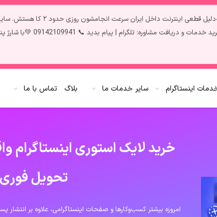
تمام سرویس‌ها آپدیت و فعال هستن ✅ فقط 
 09142109941 💚با شارژ پنل به صورت کارت به کارت 20 درصد شارژ بیشتر دریافت کنید،🌷
دمات اینستاگرام
سایر خدمات ما
بلاگ
تماس با ما
خرید لایک استوری اینستاگرام واق
تحویل فوری
امروزه بیشتر کسب‌وکارها و صفحات اینستاگرامی، علاوه بر انتشار پست‌