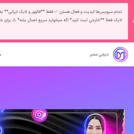
لایک فعلاً **خارجی ثبت کنید* اگه میخواید سریع اعمال بشه* ⚠️ برای خرید خدمات و دریافت مشاوره: تلگرام | پیام بدید 📞
دیجی ممبر
خ