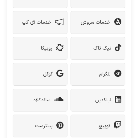
خدمات سروش
خدمات آی گپ
تیک تاک
روبیکا
تلگرام
گوگل
لینکدین
ساندکلاد
توییچ
پینترست