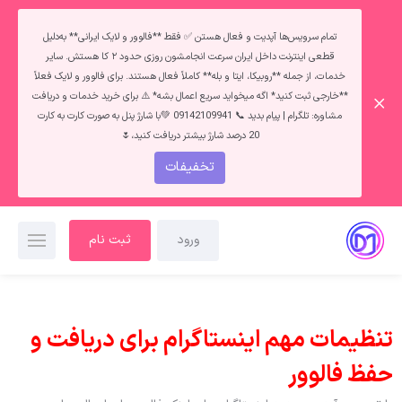
تمام سرویس‌ها آپدیت و فعال هستن ✅ فقط **فالوور و لایک ایرانی** به‌دلیل
قطعی اینترنت داخل ایران سرعت انجامشون روزی حدود ۲ کا هستش. سایر
خدمات، از جمله **روبیکا، ایتا و بله** کاملاً فعال هستند. برای فالوور و لایک فعلاً
**خارجی ثبت کنید* اگه میخواید سریع اعمال بشه* ⚠️ برای خرید خدمات و دریافت
مشاوره: تلگرام | پیام بدید 📞 09142109941 💚با شارژ پنل به صورت کارت به کارت
20 درصد شارژ بیشتر دریافت کنید،🌷
تخفیفات
ورود
ثبت نام
تنظیمات مهم اینستاگرام برای دریافت و
حفظ فالوور