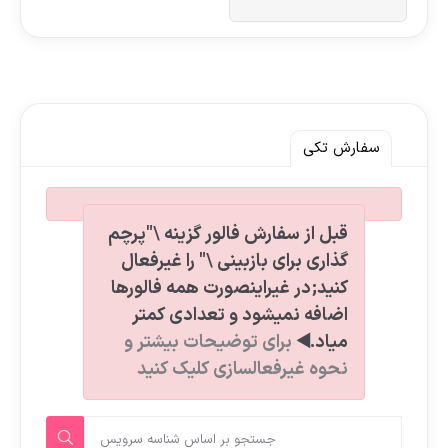
سفارش تکی
قبل از سفارش فالور گزینه \"پرچم
گذاری برای بازبینی \" را غیرفعال
کنید;در غیراینصورت همه فالورها
اضافه نمیشود و تعدادی کمتر
میاد.◀️
برای توضیحات بیشتر و
نحوه غیرفعالسازی کلیک کنید