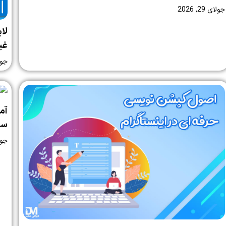
جولای 29, 2026
لا
غی
جولای 
ساز
جولای 