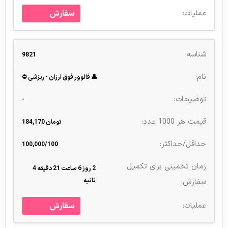
سفارش
9821
👤 فالوور فوق ارزان - ریزشی ⛔
-
تومان 184,170
100,000/100
2 روز 6 ساعت 21 دقیقه 4
ثانیه
سفارش