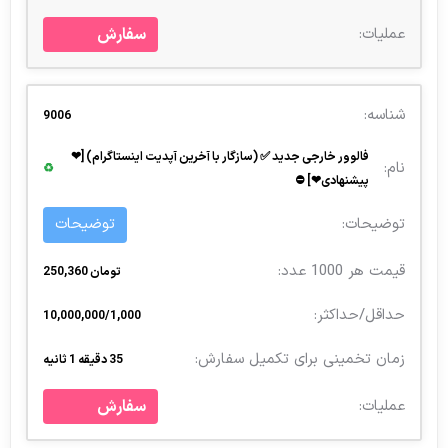
سفارش
9006
فالوور خارجی جدید ✅ (سازگار با آخرین آپدیت اینستاگرام) [❤
♻
پیشنهادی❤] ⛔
توضیحات
تومان 250,360
10,000,000/1,000
35 دقیقه 1 ثانیه
سفارش