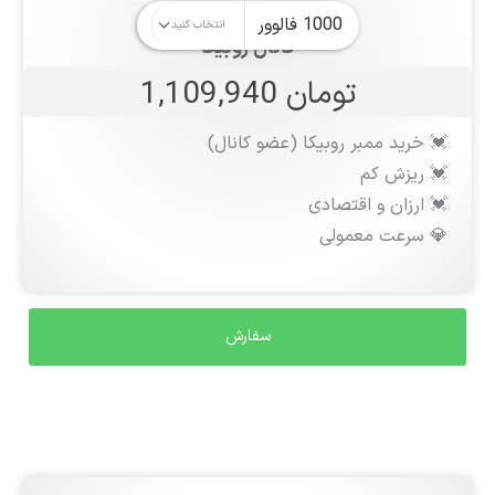
کانال روبیکا
تومان 1,109,940
💓 خرید ممبر روبیکا (عضو کانال)
💓 ریزش کم
💓 ارزان و اقتصادی
💎 سرعت معمولی