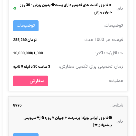
🔹فالوور اکانت‌ های قدیمی دارای پست💎 بدون ریزش - 30 روز
♻
جبران ریزش
توضیحات
تومان 285,260
10,000,000/1,000
3 ساعت 30 دقیقه 9 ثانیه
سفارش
8995
🔴فالوور ایرانی ویژه | پرسرعت + جبران ۷ روزه🔄 [❤سرویس
پیشنهادی❤]