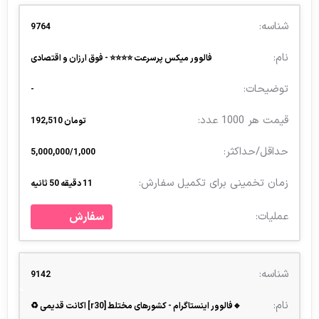
9764
فالوور میکس پرسرعت ⭐️⭐️⭐️⭐️ - فوق ارزان و اقتصادی
-
تومان 192,510
5,000,000/1,000
11 دقیقه 50 ثانیه
سفارش
9142
🔹فالوور اینستاگرام - کشورهای مختلط [r30] اکانت قدیمی ♻