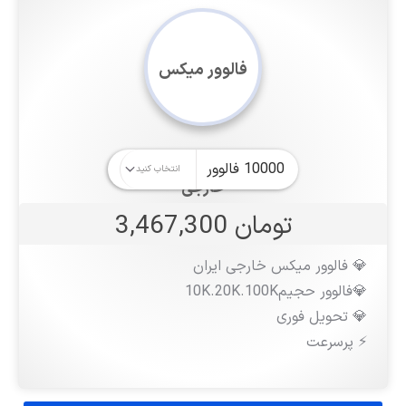
فالوور میکس
خارجی
تومان 3,467,300
💎 فالوور میکس خارجی ایران
💎فالوور حجیم10K.20K.100K
💎 تحویل فوری
⚡️ پرسرعت