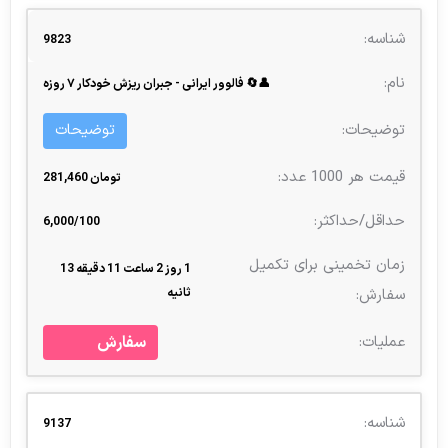
9823
👤🔄 فالوور ایرانی - جبران ریزش خودکار ۷ روزه
توضیحات
تومان 281,460
6,000/100
1 روز 2 ساعت 11 دقیقه 13
ثانیه
سفارش
9137