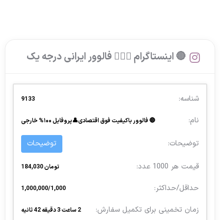
🔴 اینستاگرام 🙍🏻‍♂️ فالوور ایرانی درجه یک
9133
🔴 فالوور باکیفیت فوق‌ اقتصادی👤پروفایل ۱۰۰% خارجی
توضیحات
تومان 184,030
1,000,000/1,000
2 ساعت 3 دقیقه 42 ثانیه