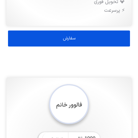
💎 تحویل فوری
⚡️ پرسرعت
فالوور خانم