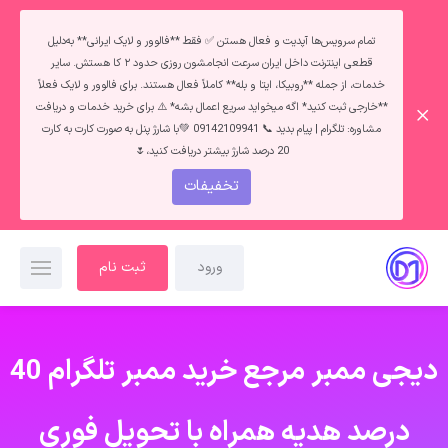
تمام سرویس‌ها آپدیت و فعال هستن ✅ فقط **فالوور و لایک ایرانی** به‌دلیل
قطعی اینترنت داخل ایران سرعت انجامشون روزی حدود ۲ کا هستش. سایر
خدمات، از جمله **روبیکا، ایتا و بله** کاملاً فعال هستند. برای فالوور و لایک فعلاً
**خارجی ثبت کنید* اگه میخواید سریع اعمال بشه* ⚠️ برای خرید خدمات و دریافت
مشاوره: تلگرام | پیام بدید 📞 09142109941 💚با شارژ پنل به صورت کارت به کارت
20 درصد شارژ بیشتر دریافت کنید،🌷
تخفیفات
ورود
ثبت نام
دیجی ممبر مرجع خرید ممبر تلگرام 40
درصد هدیه همراه با تحویل فوری