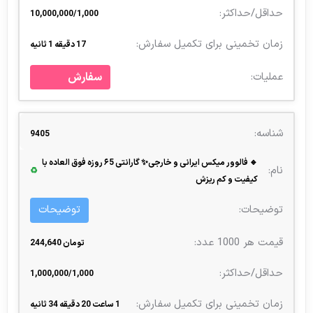
10,000,000/1,000
17 دقیقه 1 ثانیه
سفارش
9405
🔹 فالوور میکس ایرانی و خارجی✨ گارانتی ۶5 روزه فوق العاده با
♻
کیفیت و کم ریزش
توضیحات
تومان 244,640
1,000,000/1,000
1 ساعت 20 دقیقه 34 ثانیه