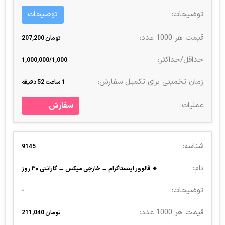
توضیحات
تومان 207,200
1,000,000/1,000
1 ساعت 52 دقیقه
سفارش
9145
🔹 فالوور اینستاگرام → خارجی میکس → گارانتی ۳۰ روز
-
تومان 211,040