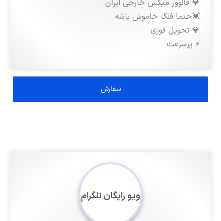
💎 فالوور میکس خارجی ایران
💓حتما فلگ خاموش باشه
💎 تحویل فوری
⚡️ پرسرعت
ویو رایگان تلگرام