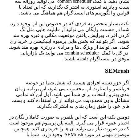
نشان دهید. با کمک combin scheduler می‌ توانید روزانه سه
ت و پانزده استوری به اشتراک بگذارید، که این تعداد با
انین و الگوریتم‌ های اینستاگرام هم هماهنگ می باشند.
کته بسیار منحصر به‌ فردی که در خصوص این اپ وجود دارد،
ا در قسمت رایگان می‌ توانید از قابلیت‌ هایی مثل تگ
دن افراد، ویرایش، یافتن موقعیت مکانی و غیره بهره‌ مند
ید. اگر بتوانید که بخش‌ هایی پرمیوم اپلیکیشن را خریداری
ید، می‌ توانید از ویژگی‌ ها و مزایای بارزتری بهره‌ مند شوید.
در کل با کمک combin scheduler می ‌توانید یک بازاریابی
فق در اینستاگرام داشته باشید.
SEMrus
گر جزو دسته افرادی هستید که شغل شما در حوضه
ریلنسر و استارت‌ آپ محسوب می‌ شود، این برنامه زمان‌
دی بهترین انتخاب برای شما می‌ باشد. اول این‌ که تمامی
اغل بدون محدودیت می‌ توانند از آن استفاده کنند و پست‌
ی خود را طبق زمان‌ بندی به اشتراک بگذارند.
مین نکته این‌ است که این پلتفرم به صورت کاملا رایگان در
ختیار عموم قرار می گیرد. البته پلن پرمیوم هم موجود است
 در صورت نیاز می‌ توانید آن‌ ها را خریداری کنید. همچنین
موضوع مهمی در مورد SEMrush وجود دارد، شما با