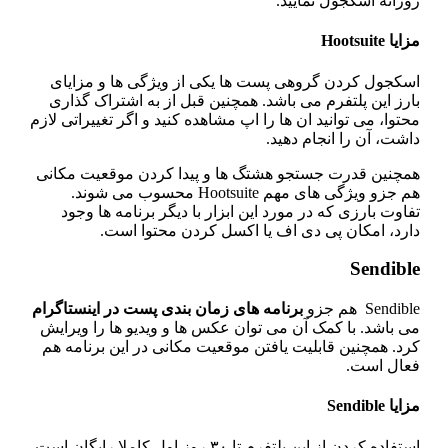
زانه اسکجول نمایید.
یا Hootsuite
سکجول کردن گروهی پست ها یکی از ویژگی ها و مزایای
رز این پلتفرم می باشد. همچنین قبل از به اشتراک گذاری
توا، می توانید ان ها را اپ مشاهده کنید و اگر تغییراتی لازم
شت، آن را انجام دهید.
مچنین قدرت جستجو هشتگ ها و پیدا کردن موقعیت مکانی
هم جزو ویژگی های مهم Hootsuite محسوب می شوند.
اوت بارزی که در مورد این ابزار با دیگر برنامه ها وجود
ارد، امکان پی دی اف یا اکسل کردن محتوا است.
Sendibl
Sendib هم جزو
برنامه
های
زمان
‌
بندی پست در اینستاگرام
ی باشد. با کمک آن می توان عکس ها و ویدیو ها را ویرایش
رد. همچنین قابلیت یافتن موقعیت مکانی در این برنامه هم
عال است.
یا Sendible
استفاده کردن از این پلتفرم تا ۳۰ روز اول کاملا رایگان است